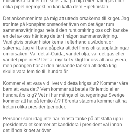
muslimska länder och sitter alla på olja eller naturgas eller
olika pipelineprojekt. Vi kan kalla dem Pipelinistan.
Det ankommer inte på mig att utreda orsakerna till kriget. Jag
tror inte på konspirationsteorier även om det äger rum
sammansvärjningar hela ti den runt omkring oss och kanske
en del av oss här idag deltar i någon sammansvärjning.
Vanligtvis brukar historikerna i efterhand utvärdera or
sakerna. Jag vill bara påpeka att det finns olika uppfattningar
om orsaken. Var det al-Qaida, var det olja, var det gas eller
var det pipelines? Det är mycket viktigt för oss att analysera,
men poängen här är den hisnande tanken att detta krig
skulle vara fem tio till hundra år.
Kommer vi att vara vid livet vid detta krigsslut? Kommer våra
barn att vara det? Vem kommer att betala för femtio eller
hundra års krig? Vet ni hur många olika regeringar Sverige
kommer att ha på femtio år? Förenta staterna kommer att ha
tretton olika presidentperioder.
Personer som idag inte har minsta tanke på att ställa upp i
presidentvalet kommer att kandidera i president val innan
det långa kriget är över.