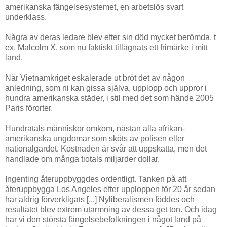
amerikanska fängelsesystemet, en arbetslös svart
underklass.
Några av deras ledare blev efter sin död mycket berömda, t
ex. Malcolm X, som nu faktiskt tillägnats ett frimärke i mitt
land.
När Vietnamkriget eskalerade ut bröt det av någon
anledning, som ni kan gissa själva, upplopp och uppror i
hundra amerikanska städer, i stil med det som hände 2005
Paris förorter.
Hundratals människor omkom, nästan alla afrikan-
amerikanska ungdomar som sköts av polisen eller
nationalgardet. Kostnaden är svår att uppskatta, men det
handlade om många tiotals miljarder dollar.
Ingenting återuppbyggdes ordentligt. Tanken på att
återuppbygga Los Angeles efter upploppen för 20 år sedan
har aldrig förverkligats [...] Nyliberalismen föddes och
resultatet blev extrem utarmning av dessa get ton. Och idag
har vi den största fängelsebefolkningen i något land på