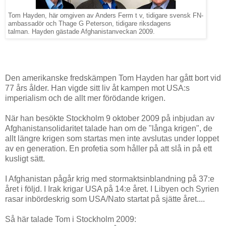
Tom Hayden, här omgiven av Anders Ferm t v, tidigare svensk FN-
ambassadör och Thage G Peterson, tidigare riksdagens
talman. Hayden gästade Afghanistanveckan 2009.
Den amerikanske fredskämpen Tom Hayden har gått bort vid
77 års ålder. Han vigde sitt liv åt kampen mot USA:s
imperialism och de allt mer förödande krigen.
När han besökte Stockholm 9 oktober 2009 på inbjudan av
Afghanistansolidaritet talade han om de "långa krigen", de
allt längre krigen som startas men inte avslutas under loppet
av en generation. En profetia som håller på att slå in på ett
kusligt sätt.
I Afghanistan pågår krig med stormaktsinblandning på 37:e
året i följd. I Irak krigar USA på 14:e året. I Libyen och Syrien
rasar inbördeskrig som USA/Nato startat på sjätte året....
Så här talade Tom i Stockholm 2009: