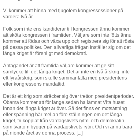
Vi kommer att hinna med tjugofem kongressessioner på
vardera två år.
Folk som inte ens kandiderar till kongressen ännu kommer
att sköta kongressen i framtiden. Väljare som inte fötts ännu
kommer att födas och växa upp och registrera sig för att rösta
på dessa politiker. Den allvarliga frågan inställer sig om det
långa kriget är förenligt med demokrati.
Antagandet är att framtida väljare kommer att ge sitt
samtycke till det långa kriget. Det är inte en två årskrig, inte
ett fyraårskrig, som skulle sammanfalla med presidentens
eller kongressens mandattid.
Det är ett krig som sträcker sig över tretton presidentperioder.
Obama kommer att för länge sedan ha lämnat Vita huset
innan det långa kriget är över. Så det finns en motsättning
eller spänning här mellan före ställningen om det långa
kriget, fri kopplat från vardagslivets rytm, och demokratin,
som tvärtom bygger på vardagslivets rytm. Och vi är nu bara
på nionde året av denna process. [...]