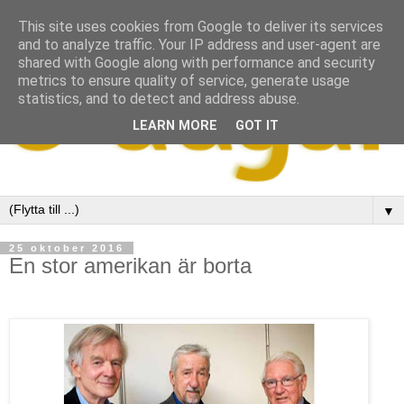
This site uses cookies from Google to deliver its services
and to analyze traffic. Your IP address and user-agent are
shared with Google along with performance and security
metrics to ensure quality of service, generate usage
statistics, and to detect and address abuse.
LEARN MORE
GOT IT
▼
25 oktober 2016
En stor amerikan är borta