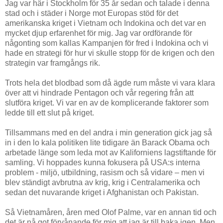
Jag var här i Stockholm för 35 år sedan och talade i denna
stad och i städer i Norge mot Europas stöd för det
amerikanska kriget i Vietnam och Indokina och det var en
mycket djup erfarenhet för mig. Jag var ordförande för
någonting som kallas Kampanjen för fred i Indokina och vi
hade en strategi för hur vi skulle stopp för de krigen och den
strategin var framgångs rik.
Trots hela det blodbad som då ägde rum måste vi vara klara
över att vi hindrade Pentagon och vår regering från att
slutföra kriget. Vi var en av de komplicerande faktorer som
ledde till ett slut på kriget.
Tillsammans med en del andra i min generation gick jag så
in i den lo kala politiken lite tidigare än Barack Obama och
arbetade länge som leda mot av Kaliforniens lagstiftande för
samling. Vi hoppades kunna fokusera på USA:s interna
problem - miljö, utbildning, rasism och så vidare – men vi
blev ständigt avbrutna av krig, krig i Centralamerika och
sedan det nuvarande kriget i Afghanistan och Pakistan.
Så Vietnamåren, åren med Olof Palme, var en annan tid och
det är nå got förvånande för mig att jag är till baka igen. Men