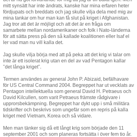
mitt synsätt har inte ändrats, kanske har mina erfaren heter
fördjupats och breddats och jag skulle vilja dela med mig av
mina tankar om hur man kan få slut på kriget i Afghanistan.
Jag tror att det är möjligt och att det är en fråga om
samarbete mellan nordamerikaner och folk i Nato-länderna
för att sätta press på den så kallade koalitionen eller Isaf el
ler vad man nu vill kalla det.
Jag skulle vilja börja med att på peka att det krig vi talar om
inte är ett isolerat krig utan en del av vad Pentagon kallar
"det långa kriget".
Termen användes av general John P. Abizaid, befälhavare
för US Central Command 2004. Begreppet har ut vecklats av
Pentagon intellektuella som general David H. Petraeus och
David Kilcullen, som varit Petraeus främste rådgivare i
upprorsbekämpning. Begreppet har dykt upp i små militära
tidskrifter och beskrivs som ungefär som en repris på kalla
kriget med Vietnam, Korea och så vidare.
Men man tänker sig då ett långt krig som började den 11
september 2001 och som planeras fortsätta i över fem tio år.