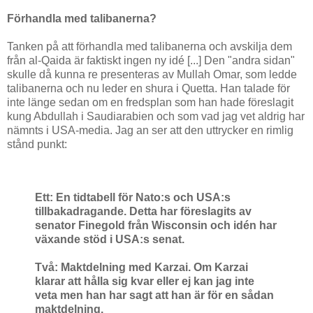
Förhandla med talibanerna?
Tanken på att förhandla med talibanerna och avskilja dem
från al-Qaida är faktiskt ingen ny idé [...] Den "andra sidan"
skulle då kunna re presenteras av Mullah Omar, som ledde
talibanerna och nu leder en shura i Quetta. Han talade för
inte länge sedan om en fredsplan som han hade föreslagit
kung Abdullah i Saudiarabien och som vad jag vet aldrig har
nämnts i USA-media. Jag an ser att den uttrycker en rimlig
stånd punkt:
Ett: En tidtabell för Nato:s och USA:s
tillbakadragande. Detta har föreslagits av
senator Finegold från Wisconsin och idén har
växande stöd i USA:s senat.
Två: Maktdelning med Karzai. Om Karzai
klarar att hålla sig kvar eller ej kan jag inte
veta men han har sagt att han är för en sådan
maktdelning.