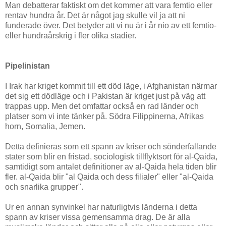
Man debatterar faktiskt om det kommer att vara femtio eller
rentav hundra år. Det är något jag skulle vil ja att ni
funderade över. Det betyder att vi nu är i år nio av ett femtio-
eller hundraårskrig i fler olika stadier.
Pipelinistan
I Irak har kriget kommit till ett död läge, i Afghanistan närmar
det sig ett dödläge och i Pakistan är kriget just på väg att
trappas upp. Men det omfattar också en rad länder och
platser som vi inte tänker på. Södra Filippinerna, Afrikas
horn, Somalia, Jemen.
Detta definieras som ett spann av kriser och sönderfallande
stater som blir en fristad, sociologisk tillflyktsort för al-Qaida,
samtidigt som antalet definitioner av al-Qaida hela tiden blir
fler. al-Qaida blir "al Qaida och dess filialer" eller "al-Qaida
och snarlika grupper".
Ur en annan synvinkel har naturligtvis länderna i detta
spann av kriser vissa gemensamma drag. De är alla