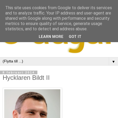
This site uses cookies from Google to deliver its services
and to analyze traffic. Your IP address and user-agent are
shared with Google along with performance and security
metrics to ensure quality of service, generate usage
statistics, and to detect and address abuse.
LEARN MORE
GOT IT
▼
8 februari 2014
Hycklaren Bildt II