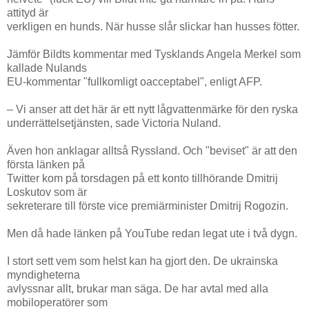
attityd är
verkligen en hunds. När husse slår slickar han husses fötter.
Jämför Bildts kommentar med Tysklands Angela Merkel som
kallade Nulands
EU-kommentar "fullkomligt oacceptabel", enligt AFP.
– Vi anser att det här är ett nytt lågvattenmärke för den ryska
underrättelsetjänsten, sade Victoria Nuland.
Även hon anklagar alltså Ryssland. Och "beviset" är att den
första länken på
Twitter kom på torsdagen på ett konto tillhörande Dmitrij
Loskutov som är
sekreterare till förste vice premiärminister Dmitrij Rogozin.
Men då hade länken på YouTube redan legat ute i två dygn.
I stort sett vem som helst kan ha gjort den. De ukrainska
myndigheterna
avlyssnar allt, brukar man säga. De har avtal med alla
mobiloperatörer som