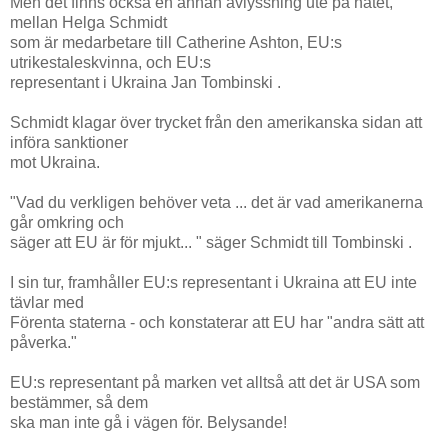
Men det finns också en annan avlyssning ute på nätet,
mellan Helga Schmidt
som är medarbetare till Catherine Ashton, EU:s
utrikestaleskvinna, och EU:s
representant i Ukraina Jan Tombinski .
Schmidt klagar över trycket från den amerikanska sidan att
införa sanktioner
mot Ukraina.
"Vad du verkligen behöver veta ... det är vad amerikanerna
går omkring och
säger att EU är för mjukt... " säger Schmidt till Tombinski .
I sin tur, framhåller EU:s representant i Ukraina att EU inte
tävlar med
Förenta staterna - och konstaterar att EU har "andra sätt att
påverka."
EU:s representant på marken vet alltså att det är USA som
bestämmer, så dem
ska man inte gå i vägen för. Belysande!