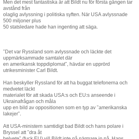
Men det mest fantastiska är att Bildt nu för första gången tar
avstånd från
olaglig avlyssning i politiska syften. När USA avlyssnade
500 miljoner plus
50 statsledare hade han ingenting att säga.
"Det var Ryssland som avlyssnade och läckte det
uppmärksammade samtalet där
en amerikansk toppdiplomat", hävdar en upprörd
utrikesminister Carl Bildt.
Han beskyller Ryssland för att ha buggat telefonerna och
medvetet läckt
materialet för att skada USA:s och EU:s anseende i
Ukrainafrågan och måla
upp en bild av oppositionen som en typ av "amerikanska
lakejer".
Att USA-ministern samtidigt bad Bildt och hans polare i
Bryssel att "dra åt
helvete" (fuck EU) vill Bildt inte gå närmare in på. Hans