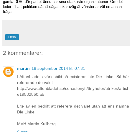
gamla DDR, där partiet ännu har sina starkaste organisationer. Om det
leder till att politiken så att säga linkar iväg åt vänster är väl en annan
fråga.
Dela
2 kommentarer:
martin
18 september 2014 kl. 07:31
I Aftonbladets världsbild så existerar inte Die Linke. Så här
refererade de valet.
http://www.aftonbladet.se/senastenytt/ttnyheter/utrikes/articl
e19532860.ab
Lite av en bedrift att referera det valet utan att ens nämna
Die Linke.
MVH Martin Kullberg
Svara