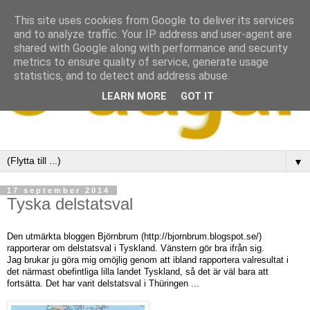
This site uses cookies from Google to deliver its services
and to analyze traffic. Your IP address and user-agent are
shared with Google along with performance and security
metrics to ensure quality of service, generate usage
statistics, and to detect and address abuse.
LEARN MORE
GOT IT
▼
17 september 2014
Tyska delstatsval
Den utmärkta bloggen Björnbrum (http://bjornbrum.blogspot.se/)
rapporterar om delstatsval i Tyskland. Vänstern gör bra ifrån sig.
Jag brukar ju göra mig omöjlig genom att ibland rapportera valresultat i
det närmast obefintliga lilla landet Tyskland, så det är väl bara att
fortsätta. Det har varit delstatsval i Thüringen ...