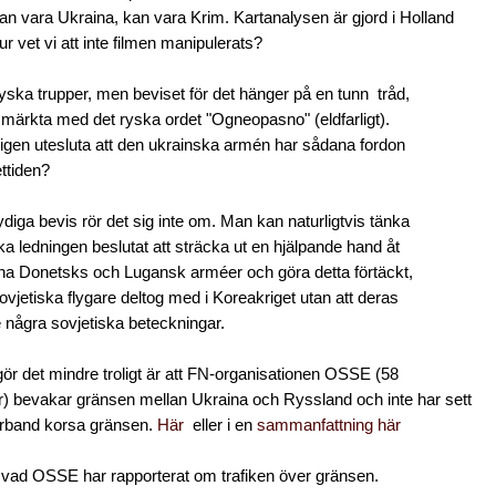
n vara Ukraina, kan vara Krim. Kartanalysen är gjord i Holland
r vet vi att inte filmen manipulerats?
yska trupper, men beviset för det hänger på en tunn tråd,
är märkta med det ryska ordet "Ogneopasno" (eldfarligt).
gen utesluta att den ukrainska armén har sådana fordon
ettiden?
ydiga bevis rör det sig inte om. Man kan naturligtvis tänka
ka ledningen beslutat att sträcka ut en hjälpande hand åt
na Donetsks och Lugansk arméer och göra detta förtäckt,
vjetiska flygare deltog med i Koreakriget utan att deras
några sovjetiska beteckningar.
r det mindre troligt är att FN-organisationen OSSE (58
) bevakar gränsen mellan Ukraina och Ryssland och inte har sett
örband korsa gränsen.
Här
eller i en
sammanfattning här
vad OSSE har rapporterat om trafiken över gränsen.