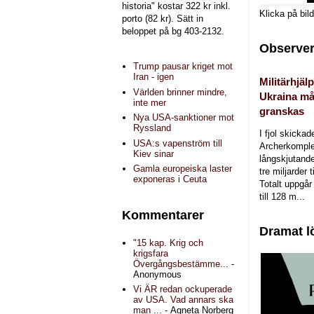
historia" kostar 322 kr inkl.
Klicka på bil
porto (82 kr). Sätt in
beloppet på bg 403-2132.
Observer
Trump pausar kriget mot
Iran - igen
Militärhjälp
Världen brinner mindre,
Ukraina må
inte mer
granskas
Nya USA-sanktioner mot
Ryssland
I fjol skicka
USA:s vapenström till
Archerkomple
Kiev sinar
långskjutande a
Gamla europeiska laster
tre miljarder t
exponeras i Ceuta
Totalt uppgår 
till 128 m...
Kommentarer
Dramat l
"15 kap. Krig och
krigsfara
Övergångsbestämme...
-
Anonymous
Vi ÄR redan ockuperade
av USA. Vad annars ska
man ...
- Agneta Norberg