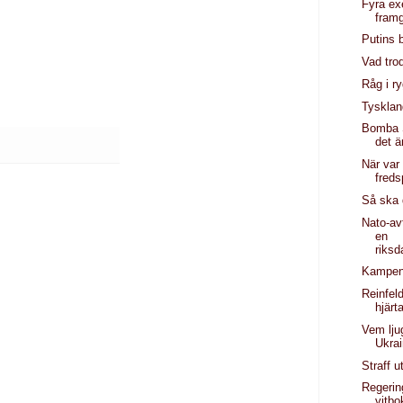
Fyra ex
fram
Putins b
Vad tro
Råg i r
Tysklan
Bomba S
det ä
När var
freds
Så ska 
Nato-av
en
riks
Kampen 
Reinfeld
hjärt
Vem lju
Ukra
Straff u
Regerin
vitbo