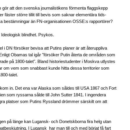
 gör att den svenska journalistikens förmenta flaggskepp
fäster större tillit till bevis som saknar elementära tids-
ka bestämningar än FN-organisationen OSSE:s rapportörer?
Ideologisk blindhet. Psykos.
l i DN försöker bevisa att Putins planer är att återuppliva
Enligt Obamas tal igår "försöker Putin återta de områden som
rade på 1800-talet". Bland historiestudenter i Moskva utlystes
ar om vem som snabbast kunde hitta dessa territorier som
800-talet.
 kom in. Det ena var Alaska som såldes till USA 1867 och Fort
nien som ryssarna sålde till John Sutter 1841. I ingendera
några platser som Putins Ryssland drömmer särskilt om att
gen på länge kan Lugansk- och Donetskborna fira helg utan
natbeskjutning. I Lugansk har man till och med börjat få fart