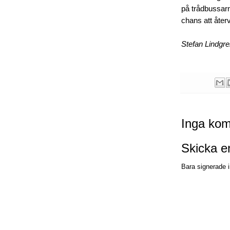
på trådbussarna
chans att åter
Stefan Lindgr
Inga kom
Skicka 
Bara signerade i