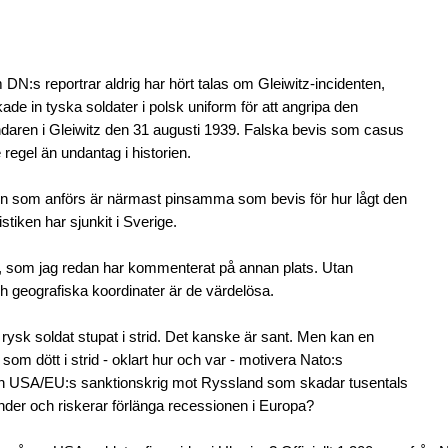
DN:s reportrar aldrig har hört talas om Gleiwitz-incidenten,
kade in tyska soldater i polsk uniform för att angripa den
daren i Gleiwitz den 31 augusti 1939. Falska bevis som casus
e regel än undantag i historien.
n som anförs är närmast pinsamma som bevis för hur lågt den
istiken har sjunkit i Sverige.
der, som jag redan har kommenterat på annan plats. Utan
h geografiska koordinater är de värdelösa.
t rysk soldat stupat i strid. Det kanske är sant. Men kan en
 som dött i strid - oklart hur och var - motivera Nato:s
h USA/EU:s sanktionskrig mot Ryssland som skadar tusentals
der och riskerar förlänga recessionen i Europa?