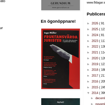
Nato
www.8dagar.s
Publicer
En ögonöppnare!
►
2026
( 91 
ur
►
2025
( 12
►
2024
( 81 
►
2023
( 11
►
2022
( 13
►
2021
( 11
►
2020
( 12
►
2019
( 12
►
2018
( 18
►
2017
( 21
►
2016
( 20
►
2015
( 24
▼
2014
( 39
►
decem
►
novem