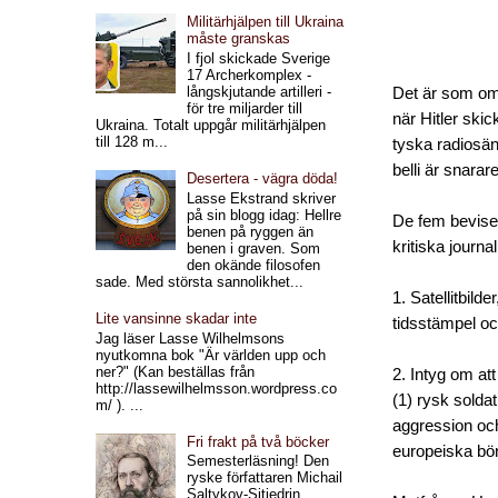
Militärhjälpen till Ukraina
måste granskas
I fjol skickade Sverige
17 Archerkomplex -
långskjutande artilleri -
Det är som om 
för tre miljarder till
när Hitler skic
Ukraina. Totalt uppgår militärhjälpen
till 128 m...
tyska radiosän
belli är snarar
Desertera - vägra döda!
Lasse Ekstrand skriver
på sin blogg idag: Hellre
De fem bevise
benen på ryggen än
kritiska journal
benen i graven. Som
den okände filosofen
sade. Med största sannolikhet...
1. Satellitbil
Lite vansinne skadar inte
tidsstämpel oc
Jag läser Lasse Wilhelmsons
nyutkomna bok "Är världen upp och
ner?" (Kan beställas från
2. Intyg om at
http://lassewilhelmsson.wordpress.co
(1) rysk soldat
m/ ). ...
aggression oc
Fri frakt på två böcker
europeiska bön
Semesterläsning! Den
ryske författaren Michail
Saltykov-Sjtjedrin