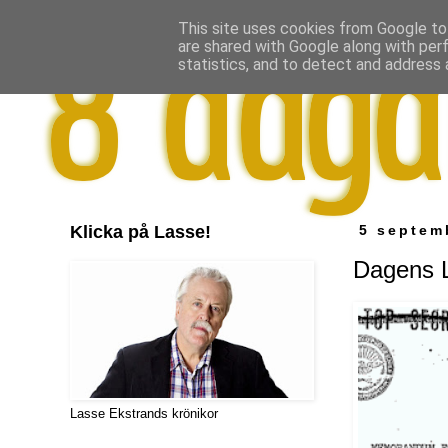
This site uses cookies from Google to 
are shared with Google along with per
statistics, and to detect and address 
Klicka på Lasse!
5 septem
Dagens L
Lasse Ekstrands krönikor