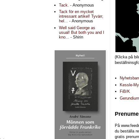
Tack.
- Anonymous
Tack för en mycket
intressant artikel! Tyvärr,
hel...
- Anonymous
Well said George as
usual! But both you and I
kno...
- Shirin
(Klicka på bil
beställninsgf
Nyhetsba
Kessle-Myr
FiB/K
Gerundiu
Prenumer
På www.feedr
du beställa r
gratis prenum