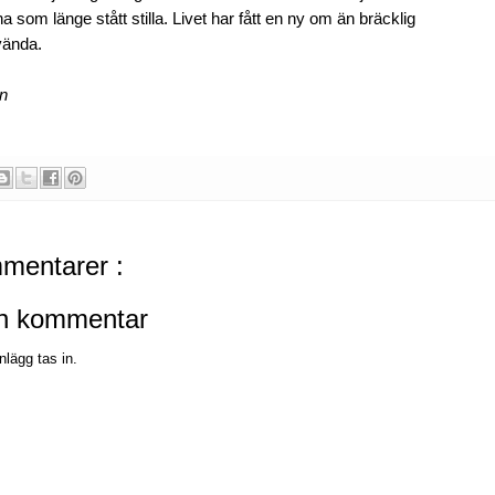
 som länge stått stilla. Livet har fått en ny om än bräcklig
vända.
en
mentarer :
en kommentar
nlägg tas in.