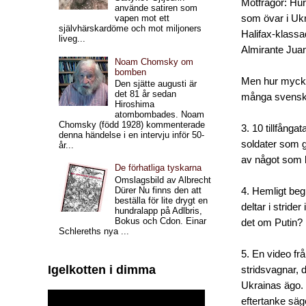
Motfrågor: Hur
använde satiren som
som övar i Uk
vapen mot ett
självhärskardöme och mot miljoners
Halifax
-
klass
liveg...
Almirante
Jua
Noam Chomsky om
bomben
Men hur mycket
Den sjätte augusti är
det 81 år sedan
många svensk
Hiroshima
atombombades. Noam
Chomsky (född 1928) kommenterade
3. 10 tillfång
denna händelse i en intervju inför 50-
soldater som g
år...
av något som l
De förhatliga tyskarna
Omslagsbild av Albrecht
Dürer Nu finns den att
4. Hemligt beg
beställa för lite drygt en
deltar i stride
hundralapp på Adlbris,
Bokus och Cdon. Einar
det om Putin? 
Schlereths nya ...
5. En video fr
Igelkotten i dimma
stridsvagnar, 
Ukrainas ägo. 
eftertanke säg