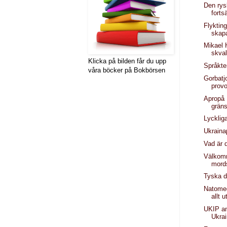
Den rys
forts
Flyktin
skap
Mikael
skva
Klicka på bilden får du upp
Språkte
våra böcker på Bokbörsen
Gorbatj
provo
Apropå
grän
Lyckliga
Ukraina
Vad är d
Välkom
mords
Tyska d
Natomed
allt 
UKIP an
Ukrai