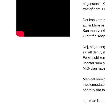
någonstans. Ka
framgår det. Hu
Det kan vara r
att tankbilar 
Kan man verkli
kvar från sovj
Nej, några ent
sig att den rys
Folkrepubliker
ungefär som so
MiG-plan hade 
Men det som gö
medlemsstater
några ryska f
kan man läsa 