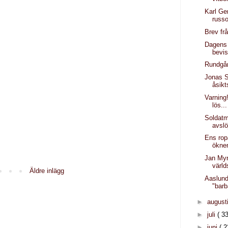
Karl Ge
russo
Brev frå
Dagens 
bevis
Rundgån
Jonas S
åsik
Varning
lös...
Soldatm
avslö
Ens rop
ökne
Jan Myr
värld
Äldre inlägg
Aaslun
"barb
►
august
►
juli
( 33
►
juni
( 2