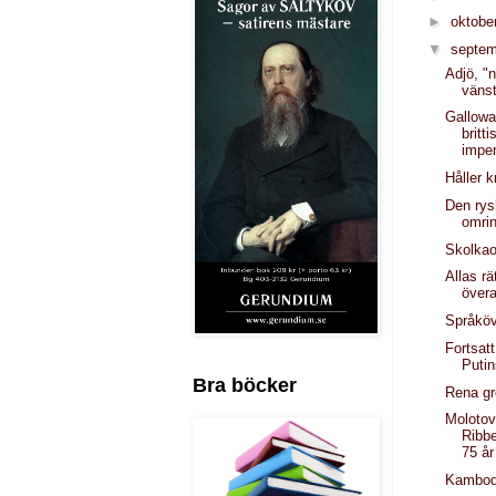
►
oktobe
▼
septe
Adjö, "n
vänst
Gallowa
britt
imper
Håller k
Den rys
omri
Skolkao
Allas rä
övera
Språkö
Fortsat
Putin
Bra böcker
Rena gr
Molotov
Ribb
75 år
Kambodj