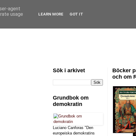
user-agent
erate usage
LEARN MORE
GOT IT
Sök i arkivet
Böcker p
och om 
Grundbok om
demokratin
Luciano Canforas "Den
europeiska demokratins