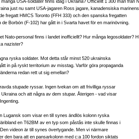
 många USA-soldater finns idag i Ukraina? Officiellt 1 300 man från 
raina just nu samt USA-jagaren Ross
jagare
,
kanadensiska
marinens
ade
fregatt
HMCS
Toronto
(
FFH
333
)
och den spanska
f
regatten
n
de Borbón
(
F
-
102) har gått in i Svarta havet för en marinövning
.
 Nato-personal finns i landet inofficiellt? Hur många legosoldater? H
a nazister?
atagna ryska soldater. Mot detta står minst 520 ukrainska
ått in på ryskt territorium av misstag. Varför göra propaganda
änderna redan rett ut sig emellan?
ravda stupade ryssar. Ingen tvekan om att frivilliga ryssar
r i Ukraina och att några av dem stupar. Återigen - vad visar
Ingenting.
ån Lugansk som visar en till synes ändlös kolonn ryska
däribland en T62BM av en typ som påstås inte skulle finnas i
Den videon är till synes övertygande. Men vi närmare
er den bara att en pansarkolonn med c:a 100 fordon siktats