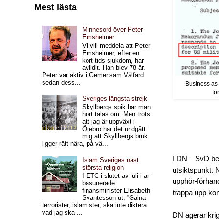
Mest lästa
Minnesord över Peter
Emsheimer
Vi vill meddela att Peter
Emsheimer, efter en
kort tids sjukdom, har
avlidit. Han blev 78 år.
Peter var aktiv i Gemensam Välfärd
sedan dess...
Business as 
fö
Sveriges längsta strejk
Skyllbergs spik har man
hört talas om. Men trots
att jag är uppväxt i
Örebro har det undgått
mig att Skyllbergs bruk
ligger rätt nära, på vä...
I DN – SvD be
Islam Sveriges näst
största religion
utsiktspunkt. N
I ETC i slutet av juli i år
upphör-förhand
basunerade
finansminister Elisabeth
trappa upp konf
Svantesson ut: ”Galna
terrorister, islamister, ska inte diktera
vad jag ska ...
DN agerar krig