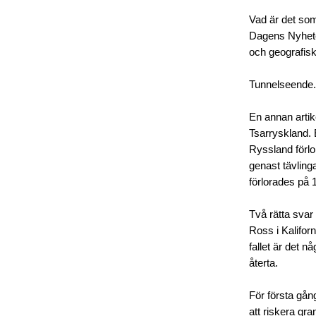
Vad är det som
Dagens Nyheter 
och geografis
Tunnelseende. 
En annan artike
Tsarryskland. 
Ryssland förlo
genast tävling
förlorades på 1
Två rätta svar
Ross i Kalifor
fallet är det 
återta.
För första gån
att riskera gra