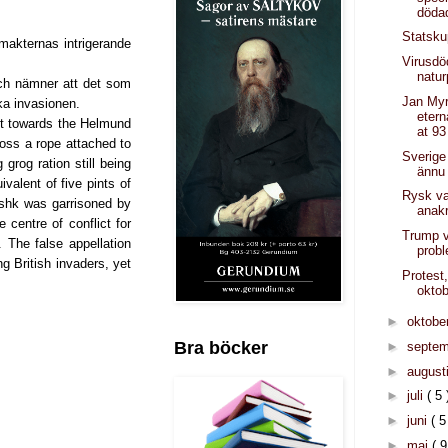
döda
Statsku
rmakternas intrigerande
Virusd
natur
och nämner att det som
Jan Myr
ka invasionen.
etern
ut towards the Helmund
at 93
ross a rope attached to
Sverige
rog ration still being
ännu
ivalent of five pints of
Rysk va
ishk was garrisoned by
anak
centre of conflict for
Trump v
. The false appellation
prob
ng British invaders, yet
Protest
okto
►
oktobe
Bra böcker
►
septe
►
august
►
juli
( 5 
►
juni
( 5
►
maj
( 9