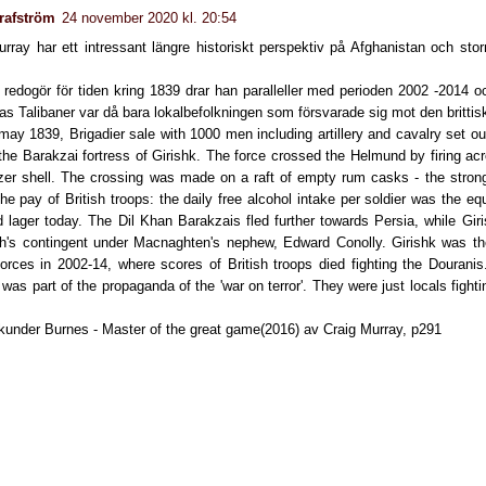
rafström
24 november 2020 kl. 20:54
urray har ett intressant längre historiskt perspektiv på Afghanistan och sto
 redogör för tiden kring 1839 drar han paralleller med perioden 2002 -2014 
s Talibaner var då bara lokalbefolkningen som försvarade sig mot den brittis
may 1839, Brigadier sale with 1000 men including artillery and cavalry set o
the Barakzai fortress of Girishk. The force crossed the Helmund by firing ac
zer shell. The crossing was made on a raft of empty rum casks - the strong g
the pay of British troops: the daily free alcohol intake per soldier was the equ
d lager today. The Dil Khan Barakzais fled further towards Persia, while Gir
h's contingent under Macnaghten's nephew, Edward Conolly. Girishk was the 
forces in 2002-14, where scores of British troops died fighting the Douranis
' was part of the propaganda of the 'war on terror'. They were just locals fighti
ikunder Burnes - Master of the great game(2016) av Craig Murray, p291