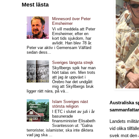
Mest lästa
Minnesord över Peter
Emsheimer
Vi vill meddela att Peter
Emsheimer, efter en
kort tids sjukdom, har
avlidit. Han blev 78 år.
Peter var aktiv i Gemensam Välfärd
sedan dess...
Sveriges längsta strejk
Skyllbergs spik har man
hört talas om. Men trots
att jag är uppväxt i
Örebro har det undgått
mig att Skyllbergs bruk
ligger rätt nära, på vä...
Islam Sveriges näst
Australiska s
största religion
sammanfattar 
I ETC i slutet av juli i år
basunerade
finansminister Elisabeth
Landets militä
Svantesson ut: ”Galna
vid olika tillf
terrorister, islamister, ska inte diktera
vad jag ska ...
svek mot den a