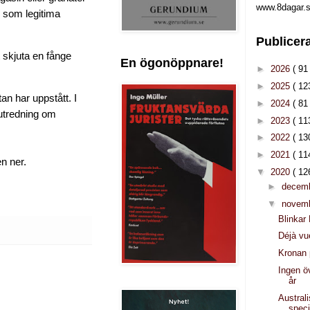
www.8dagar.s
r som legitima
Publicer
 skjuta en fånge
En ögonöppnare!
►
2026
( 91 
►
2025
( 12
an har uppstått. I
►
2024
( 81 
 utredning om
►
2023
( 11
►
2022
( 13
►
2021
( 11
n ner.
▼
2020
( 12
►
decem
▼
novem
Blinkar 
Déjà vu
Kronan 
Ingen ö
år
Austral
speci