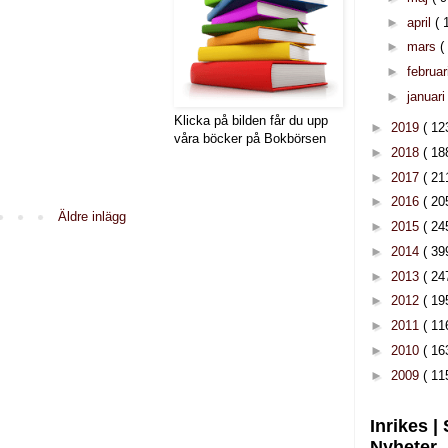
►
april
( 
►
mars
(
►
februar
►
januar
Klicka på bilden får du upp
►
2019
( 12
våra böcker på Bokbörsen
►
2018
( 18
►
2017
( 21
►
2016
( 20
Äldre inlägg
►
2015
( 24
►
2014
( 39
►
2013
( 24
►
2012
( 19
►
2011
( 11
►
2010
( 16
►
2009
( 11
Inrikes |
Nyheter