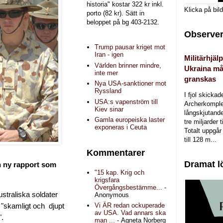
historia" kostar 322 kr inkl.
Klicka på bil
porto (82 kr). Sätt in
beloppet på bg 403-2132.
Observer
Trump pausar kriget mot
Iran - igen
Militärhjälp
Världen brinner mindre,
Ukraina må
inte mer
granskas
Nya USA-sanktioner mot
Ryssland
I fjol skicka
USA:s vapenström till
Archerkomple
Kiev sinar
långskjutande a
Gamla europeiska laster
tre miljarder t
exponeras i Ceuta
Totalt uppgår 
till 128 m...
Kommentarer
Dramat l
en ny rapport som
"15 kap. Krig och
krigsfara
Övergångsbestämme...
-
ustraliska soldater
Anonymous
Vi ÄR redan ockuperade
tt "skamligt och djupt
av USA. Vad annars ska
".
man ...
- Agneta Norberg