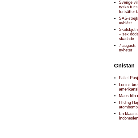
Sverige vil
ryska turi
fortsätter
SAS-strejk
avblåst
Skolskjutn
– sex döda
skadade
7 augusti:
nyheter
Gnistan
Fallet Pusj
Lenins brev
amerikans
Maos lilla 
Hilding H
atombomb
En klassis
Indonesie