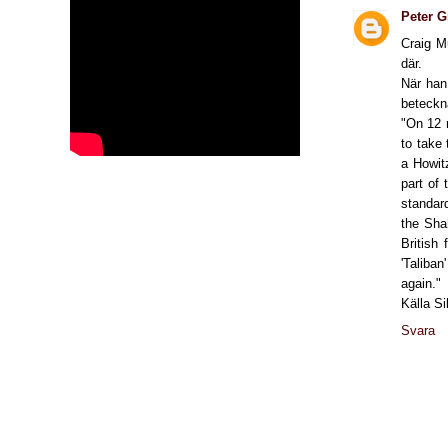
Peter G
Craig M
där.
När han
beteckna
"On 12 
to take 
a Howit
part of 
standar
the Sha
British 
'Taliban
again."
Källa S
Svara