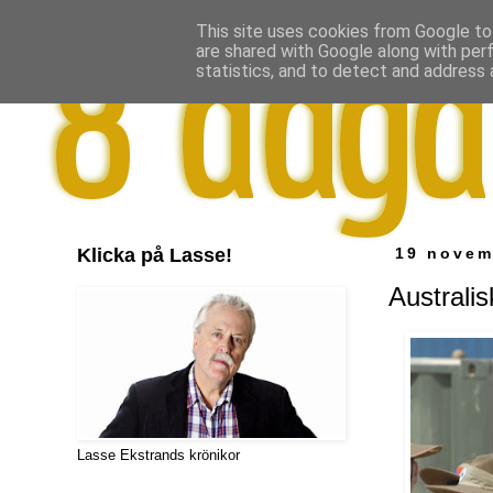
This site uses cookies from Google to 
are shared with Google along with per
statistics, and to detect and address 
Klicka på Lasse!
19 novem
Australi
Lasse Ekstrands krönikor