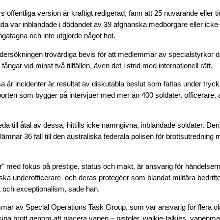
 offentliga version är kraftigt redigerad, fann att 25 nuvarande eller t
lda var inblandade i dödandet av 39 afghanska medborgare eller ick
ångatagna och inte utgjorde något hot.
dersökningen trovärdiga bevis för att medlemmar av specialstyrkor de
ångar vid minst två tillfällen, även det i strid med internationell rätt.
 är incidenter är resultat av diskutabla beslut som fattas under tryck 
pporten som bygger på intervjuer med mer än 400 soldater, officerare
da till åtal av dessa, hittills icke namngivna, inblandade soldater. D
mnar 36 fall till den australiska federala polisen för brottsutredning m
r" med fokus på prestige, status och makt, är ansvarig för händelser
ska underofficerare och deras protegéer som blandat militära bedrif
 och exceptionalism, sade han.
r av Special Operations Task Group, som var ansvarig för flera ola
 sina brott genom att placera vapen – pistoler, walkie-talkies, vapenma