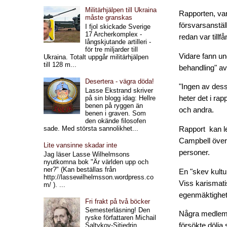
Militärhjälpen till Ukraina
Rapporten, vars
måste granskas
försvarsanstäl
I fjol skickade Sverige
17 Archerkomplex -
redan var tillf
långskjutande artilleri -
för tre miljarder till
Vidare fann un
Ukraina. Totalt uppgår militärhjälpen
till 128 m...
behandling" av f
Desertera - vägra döda!
"Ingen av dessa
Lasse Ekstrand skriver
på sin blogg idag: Hellre
heter det i ra
benen på ryggen än
och andra.
benen i graven. Som
den okände filosofen
sade. Med största sannolikhet...
Rapport kan le
Campbell överlä
Lite vansinne skadar inte
personer.
Jag läser Lasse Wilhelmsons
nyutkomna bok "Är världen upp och
ner?" (Kan beställas från
En "skev kultu
http://lassewilhelmsson.wordpress.co
Viss karismati
m/ ). ...
egenmäktighet
Fri frakt på två böcker
Semesterläsning! Den
Några medlemma
ryske författaren Michail
försökte dölja
Saltykov-Sjtjedrin