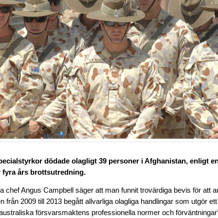
pecialstyrkor dödade olagligt 39 personer i Afghanistan, enligt 
fyra års brottsutredning.
ra chef Angus Campbell säger att man funnit trovärdiga bevis för att a
ällen från 2009 till 2013 begått allvarliga olagliga handlingar som utgör e
ustraliska försvarsmaktens professionella normer och förväntningar