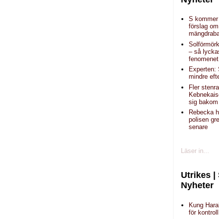
S kommer
förslag om
mängdraba
Solförmörk
– så lycka
fenomenet
Experten: 
mindre eft
Fler stenr
Kebnekais
sig bakom 
Rebecka hi
polisen g
senare
Läser in...
Utrikes |
Nyheter
Kung Haral
för kontroll