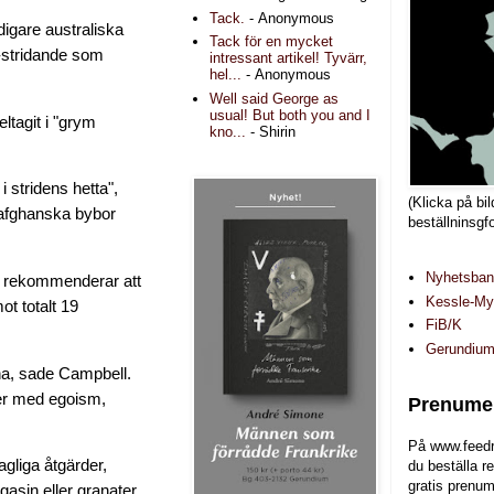
Tack.
- Anonymous
idigare australiska
Tack för en mycket
e-stridande som
intressant artikel! Tyvärr,
hel...
- Anonymous
Well said George as
usual! But both you and I
ltagit i "grym
kno...
- Shirin
i stridens hetta",
(Klicka på bil
, afghanska bybor
beställninsgf
Nyhetsba
en rekommenderar att
Kessle-Myr
ot totalt 19
FiB/K
Gerundiu
na, sade Campbell.
ter med egoism,
Prenumer
På www.feedr
gliga åtgärder,
du beställa r
gratis prenum
gasin eller granater