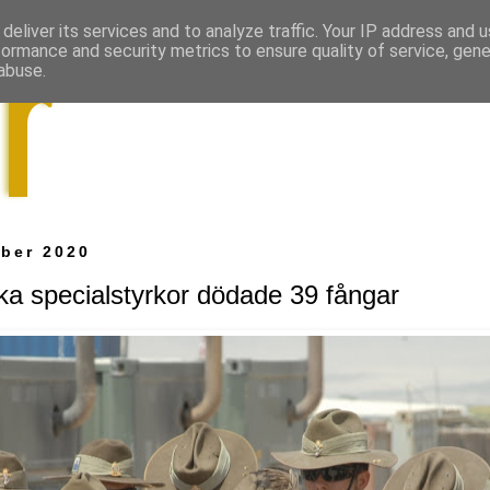
deliver its services and to analyze traffic. Your IP address and 
formance and security metrics to ensure quality of service, gen
abuse.
ber 2020
ska specialstyrkor dödade 39 fångar