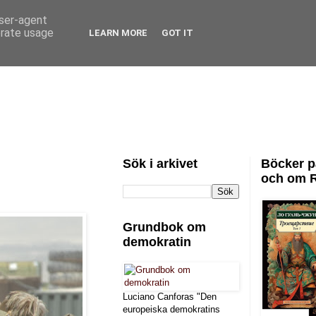
user-agent
erate usage
LEARN MORE
GOT IT
Sök i arkivet
Böcker p
och om 
Grundbok om
demokratin
Luciano Canforas "Den
europeiska demokratins