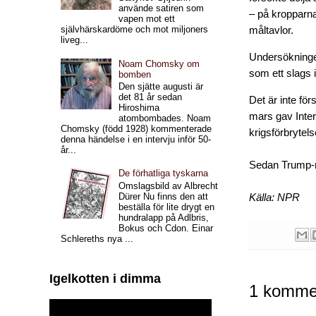
använde satiren som
– på kropparna 
vapen mot ett
självhärskardöme och mot miljoners
måltavlor.
liveg...
Undersökningen
Noam Chomsky om
som ett slags in
bomben
Den sjätte augusti är
det 81 år sedan
Det är inte fö
Hiroshima
mars gav Inter
atombombades. Noam
Chomsky (född 1928) kommenterade
krigsförbrytel
denna händelse i en intervju inför 50-
år...
Sedan Trump-re
De förhatliga tyskarna
Omslagsbild av Albrecht
Dürer Nu finns den att
Källa: NPR
beställa för lite drygt en
hundralapp på Adlbris,
Bokus och Cdon. Einar
Schlereths nya ...
Igelkotten i dimma
1 kommen