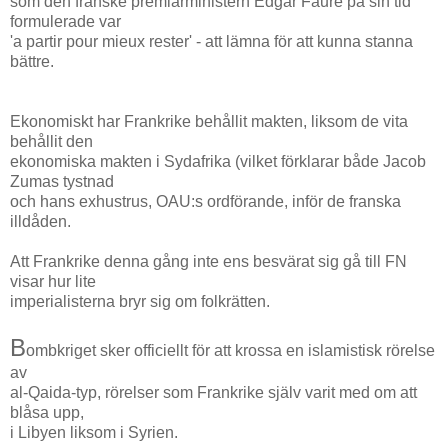
som den franske premiärministern Edgar Faure på sin tid
formulerade var
'a partir pour mieux rester' - att lämna för att kunna stanna
bättre.
Ekonomiskt har Frankrike behållit makten, liksom de vita
behållit den
ekonomiska makten i Sydafrika (vilket förklarar både Jacob
Zumas tystnad
och hans exhustrus, OAU:s ordförande, inför de franska
illdåden.
Att Frankrike denna gång inte ens besvärat sig gå till FN
visar hur lite
imperialisterna bryr sig om folkrätten.
B
ombkriget sker officiellt för att krossa en islamistisk rörelse
av
al-Qaida-typ, rörelser som Frankrike själv varit med om att
blåsa upp,
i Libyen liksom i Syrien.