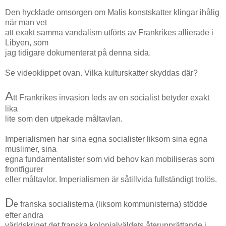
Den hycklade omsorgen om Malis konstskatter klingar ihålig
när man vet
att exakt samma vandalism utförts av Frankrikes allierade i
Libyen, som
jag tidigare dokumenterat på denna sida.
Se videoklippet ovan. Vilka kulturskatter skyddas där?
A
tt Frankrikes invasion leds av en socialist betyder exakt
lika
lite som den utpekade måltavlan.
Imperialismen har sina egna socialister liksom sina egna
muslimer, sina
egna fundamentalister som vid behov kan mobiliseras som
frontfigurer
eller måltavlor. Imperialismen är såtillvida fullständigt trolös.
D
e franska socialisterna (liksom kommunisterna) stödde
efter andra
världskriget det franska kolonialväldets återupprättande i