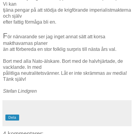
Vi kan
tjäna pengar på att stödja de krigförande imperialistmakterna
och själv
efter fattig förmåga bli en.
F
ör närvarande ser jag inget annat sätt att korsa
makthavarnas planer
än att förbereda en stor folklig surpris till nästa års val.
Bort med alla Nato-älskare. Bort med de halvhjärtade, de
vacklande. In med
pålitliga neutralitetsvänner. Låt er inte skrämmas av media!
Tänk själv!
Stefan Lindgren
Dela
4 kommentarer: