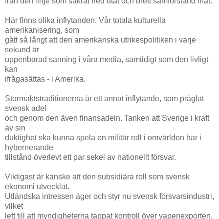
från den linje som säkrat fred utåt och brett samförstånd inåt.
Här finns olika inflytanden. Vår totala kulturella
amerikanisering, som
gått så långt att den amerikanska utrikespolitiken i varje
sekund är
uppenbarad sanning i våra media, samtidigt som den livligt
kan
ifrågasättas - i Amerika.
Stormaktstraditionerna är ett annat inflytande, som präglat
svensk adel
och genom den även finansadeln. Tanken att Sverige i kraft
av sin
duktighet ska kunna spela en militär roll i omvärlden har i
hybernerande
tillstånd överlevt ett par sekel av nationellt försvar.
Viktigast är kanske att den subsidiära roll som svensk
ekonomi utvecklat.
Utländska intressen äger och styr nu svensk försvarsindustri,
vilket
lett till att myndigheterna tappat kontroll över vapenexporten.