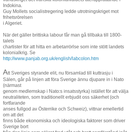
Indokina.
Guy Mollets socialistregering ledde utrotningskriget mot
frihetsrörelsen
i Algeriet.
När det gäller brittiska labour får man gå tillbaka till 1800-
talets
chartister för att hitta en arbetarrörlse som inte stött landets
kolonialkrig. Se
http://www.panjab.org.uk/english/labcolon.htm
A
tt Sveriges styrande elit, nu församlad till kuttrasju i
Sälen, går på linjen att föra Sverige ännu djupare in i Nato
(närmast
genom medlemskap i Nato:s insatsstyrka) istället för att välja
neutraliteten, som traditionellt erbjudit oss säkerhet (och
fortfarande
anses fullgod av Österrike och Schweiz), vittnar emellertid
om att det
finns både ekonomiska och ideologiska faktorer som driver
Sverige bort