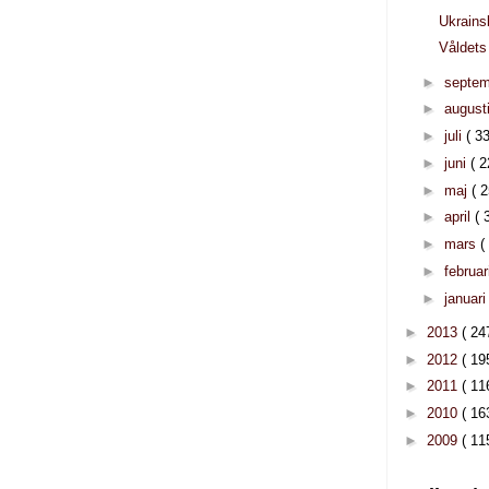
Ukrains
Våldets
►
septe
►
august
►
juli
( 33
►
juni
( 2
►
maj
( 2
►
april
( 
►
mars
(
►
februar
►
januar
►
2013
( 24
►
2012
( 19
►
2011
( 11
►
2010
( 16
►
2009
( 11