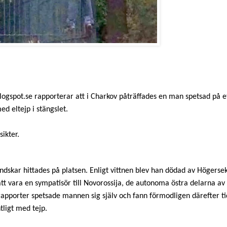
logspot.se rapporterar att i Charkov påträffades en man spetsad på et
ed eltejp i stängslet.
ikter.
dskar hittades på platsen. Enligt vittnen blev han dödad av Högersek
att vara en sympatisör till Novorossija, de autonoma östra delarna av 
israpporter spetsade mannen sig själv och fann förmodligen därefter ti
tligt med tejp.