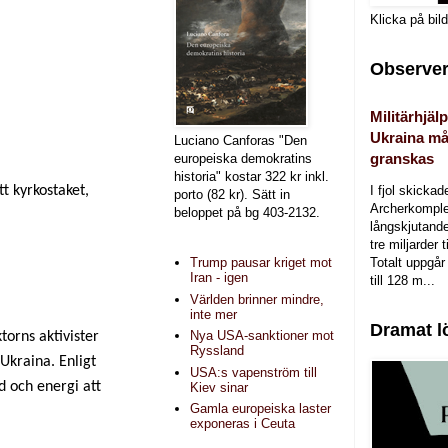
Klicka på bil
Observer
Militärhjälp
Ukraina må
Luciano Canforas "Den
granskas
europeiska demokratins
historia" kostar 322 kr inkl.
t kyrkostaket,
I fjol skicka
porto (82 kr). Sätt in
Archerkomple
beloppet på bg 403-2132.
långskjutande a
tre miljarder t
Totalt uppgår 
Trump pausar kriget mot
Iran - igen
till 128 m...
Världen brinner mindre,
inte mer
Dramat l
Nya USA-sanktioner mot
torns aktivister
Ryssland
Ukraina. Enligt
USA:s vapenström till
d och energi att
Kiev sinar
Gamla europeiska laster
exponeras i Ceuta