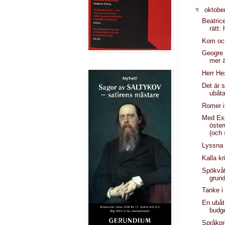
▼
oktobe
Beatric
rätt:
Kom och
Geogre 
mer ä
Herr H
Det är s
ubåta
Romer i
Med Ex
öster
(och 
Lyssna
Kalla kr
Spökvåt
grun
Tanke i 
En ubåt
budg
Språkpr