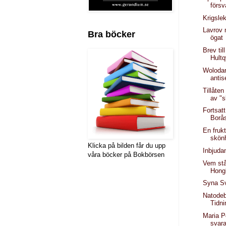
förs
Krigslek
Lavrov 
Bra böcker
ögat
Brev til
Hultq
Wolodar
antis
Tillåten
av "s
Fortsatt
Borå
En fruk
skönh
Klicka på bilden får du upp
Inbjuda
våra böcker på Bokbörsen
Vem står
Hong
Syna Sv
Natodeb
Tidni
Maria P
svara