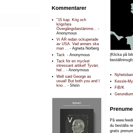
Kommentarer
"15 kap. Krig och
krigsfara
Övergångsbestämme...
-
Anonymous
Vi ÄR redan ockuperade
av USA. Vad annars ska
man ...
- Agneta Norberg
(Klicka på bil
Tack.
- Anonymous
beställninsgf
Tack för en mycket
intressant artikel! Tyvärr,
hel...
- Anonymous
Nyhetsba
Well said George as
usual! But both you and I
Kessle-Myr
kno...
- Shirin
FiB/K
Gerundiu
Prenumer
På www.feedr
du beställa r
gratis prenum