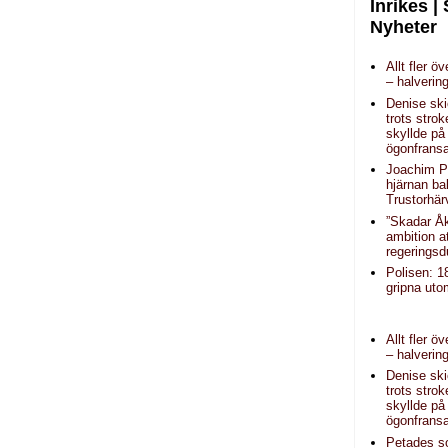
Inrikes |
Nyheter
Allt fler ö
– halverin
Denise sk
trots strok
skyllde på
ögonfrans
Joachim P
hjärnan b
Trustorhär
”Skadar Å
ambition a
regeringsd
Polisen: 1
gripna uto
Allt fler ö
– halverin
Denise sk
trots strok
skyllde på
ögonfrans
Petades 