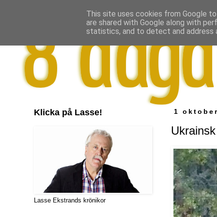
This site uses cookies from Google to 
are shared with Google along with per
statistics, and to detect and address 
Klicka på Lasse!
1 oktobe
Ukrainsk 
Lasse Ekstrands krönikor