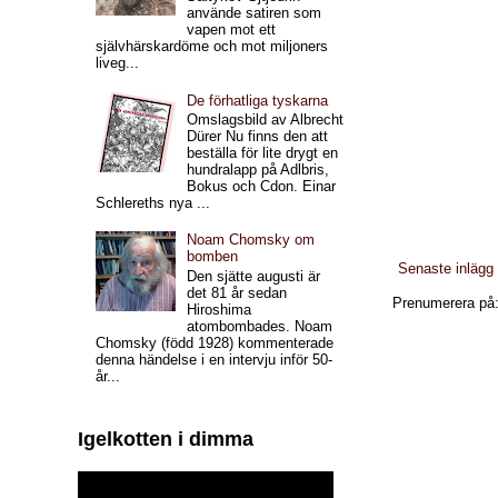
använde satiren som
vapen mot ett
självhärskardöme och mot miljoners
liveg...
De förhatliga tyskarna
Omslagsbild av Albrecht
Dürer Nu finns den att
beställa för lite drygt en
hundralapp på Adlbris,
Bokus och Cdon. Einar
Schlereths nya ...
Noam Chomsky om
bomben
Senaste inlägg
Den sjätte augusti är
det 81 år sedan
Prenumerera på
Hiroshima
atombombades. Noam
Chomsky (född 1928) kommenterade
denna händelse i en intervju inför 50-
år...
Igelkotten i dimma