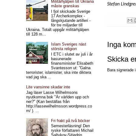
Militärhjälpen till Ukraina
Stefan Lindgre
måste granskas
I fjol skickade Sverige
17 Archerkomplex -
långskjutande artilleri -
för tre miljarder till
Ukraina. Totalt uppgår militärhjälpen
till 128 m...
Inga kom
Islam Sveriges näst
största religion
I ETC i slutet av juli i år
Skicka 
basunerade
finansminister Elisabeth
Svantesson ut: ”Galna
Bara signerade i
terrorister, islamister, ska inte diktera
vad jag ska ...
Lite vansinne skadar inte
Jag läser Lasse Wilhelmsons
nyutkomna bok "Är världen upp och
ner?" (Kan beställas från
http://lassewilhelmsson.wordpress.co
m/ ). ...
Fri frakt på två böcker
Semesterläsning! Den
ryske författaren Michail
Saltykov-Sjtjedrin