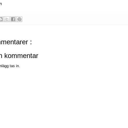
n
mentarer :
en kommentar
nlägg tas in.