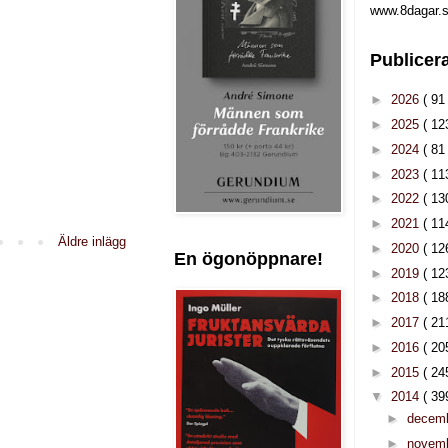
www.8dagar.s
Publicer
►
2026
( 91 
►
2025
( 12
►
2024
( 81 
►
2023
( 11
►
2022
( 13
►
2021
( 11
Äldre inlägg
►
2020
( 12
En ögonöppnare!
►
2019
( 12
►
2018
( 18
►
2017
( 21
►
2016
( 20
►
2015
( 24
▼
2014
( 39
►
decem
►
novem