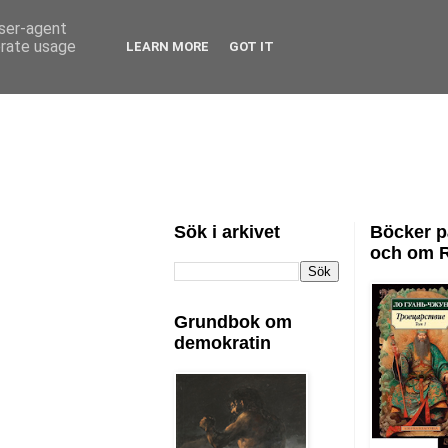
user-agent
erate usage
LEARN MORE
GOT IT
Sök i arkivet
Böcker p
och om 
Grundbok om
demokratin