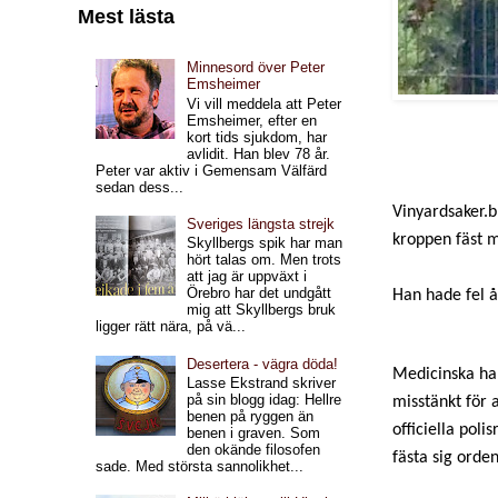
Mest lästa
Minnesord över Peter
Emsheimer
Vi vill meddela att Peter
Emsheimer, efter en
kort tids sjukdom, har
avlidit. Han blev 78 år.
Peter var aktiv i Gemensam Välfärd
sedan dess...
Vinyardsaker.b
Sveriges längsta strejk
kroppen fäst m
Skyllbergs spik har man
hört talas om. Men trots
att jag är uppväxt i
Örebro har det undgått
Han hade fel ås
mig att Skyllbergs bruk
ligger rätt nära, på vä...
Desertera - vägra döda!
Medicinska han
Lasse Ekstrand skriver
på sin blogg idag: Hellre
misstänkt för 
benen på ryggen än
officiella pol
benen i graven. Som
den okände filosofen
fästa sig orden
sade. Med största sannolikhet...