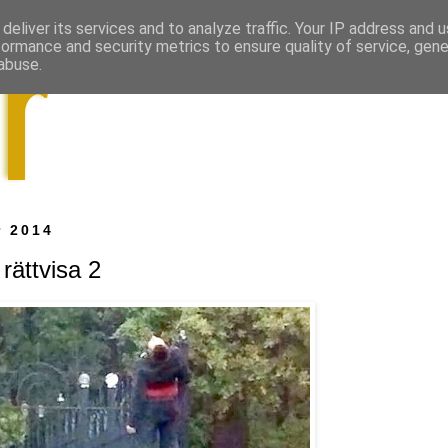
deliver its services and to analyze traffic. Your IP address and 
formance and security metrics to ensure quality of service, gen
abuse.
r 2014
rättvisa 2