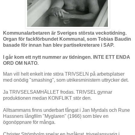
Kommunalarbetaren är Sveriges största veckotidning.
Organ för fackförbundet Kommunal, som Tobias Baudin
basade för innan han blev partisekreterare i SAP.
I går kom ett nytt nummer av tidningen. INTE ETT ENDA
ORD OM NATO.
Man vill helt enkelt inte störa TRIVSELN på arbetsplatser
med onödig "smashing", som utrikesministern uttrycker det.
Ja TRIVSELSAMHÄLLET frodas. TRIVSEL gynnar
produktionen medan KONFLIKT stör den.
Alltsammans finns underbart fångat i Jan Myrdals och Rune
Hassners långfilm "Myglaren" (1966) som blev en
ögonöppnare för många.
Christer Strömholm spelar en byråkrat, trivselansvarig i