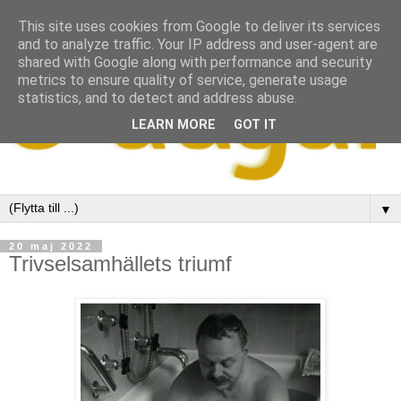
This site uses cookies from Google to deliver its services
and to analyze traffic. Your IP address and user-agent are
shared with Google along with performance and security
metrics to ensure quality of service, generate usage
statistics, and to detect and address abuse.
LEARN MORE
GOT IT
▼
20 maj 2022
Trivselsamhällets triumf