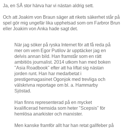
Ja, en SÅ stor härva har vi nästan aldrig sett.
Och att Joakim von Braun säger att rikets säkerhet står på
spel gör mig ungefär lika upphetsad som om Farbror Brun
eller Joakim von Anka hade sagt det.
När jag söker på ryska Internet för att få reda på
mer om vem Egor Putilov är upptäcker jag en
delvis annan bild. Han framstår som en rätt
ambitiös journalist. 2014 utkom han med boken
"Asia Roadbook" efter att ha liftat sig nästan
jorden runt. Han har medarbetat i
prestigemagasinet Ogonjok med trevliga och
välskrivna reportage om bl. a. Hammarby
Sjöstad.
Han finns representerad på en mycket
kvalificerad hemsida som heter "Scepsis" för
hemlösa anarkister och marxister.
Men kanske framför allt har han retat gallfeber på