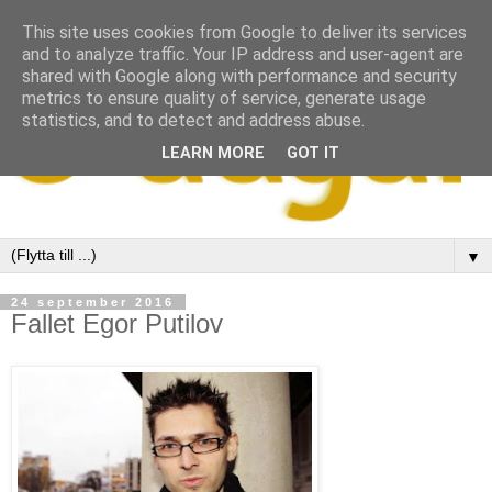
This site uses cookies from Google to deliver its services
and to analyze traffic. Your IP address and user-agent are
shared with Google along with performance and security
metrics to ensure quality of service, generate usage
statistics, and to detect and address abuse.
LEARN MORE
GOT IT
▼
24 september 2016
Fallet Egor Putilov