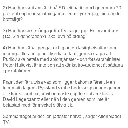
2) Han har varit anställd på SD, ett parti som ligger nära 20
procent i opinionsmätningarna. Dumt tycker jag, men är det
brottsligt?
3) Han har sökt många jobb. Fy! säger jag. En invandrare
(1:a, 2:a generation?) ska leva på bidrag.
4) Han har tjänat pengar och gjort en fastighetsaffär som
inbringat flera miljoner. Media är tämligen säkra på att
Putilov ska betala med spiontjänster - och försvarsminister
Peter Hultqvist är inte sen att skänka trovärdighet åt sådana
spekulationer.
Framtiden får utvisa vad som ligger bakom affären. Men
teorin att dagens Ryssland skulle bedriva spionage genom
att skänka bort miljonvillor måste nog först utvecklas av
David Lagercrantz eller nån i den genren som inte är
belastad med för mycket självkritik.
Sammantaget är det "en jättestor härva", säger Aftonbladet
TV.