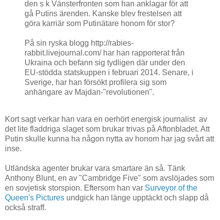
den s k Vänsterfronten som han anklagar för att
gå Putins ärenden. Kanske blev frestelsen att
göra karriär som Putinätare honom för stor?
På sin ryska blogg http://rabies-
rabbit.livejournal.com/ har han rapporterat från
Ukraina och befann sig tydligen där under den
EU-stödda statskuppen i februari 2014. Senare, i
Sverige, har han försökt profilera sig som
anhängare av Majdan-"revolutionen".
Kort sagt verkar han vara en oerhört energisk journalist av
det lite fladdriga slaget som brukar trivas på Aftonbladet. Att
Putin skulle kunna ha någon nytta av honom har jag svårt att
inse.
Utländska agenter brukar vara smartare än så. Tänk
Anthony Blunt, en av "Cambridge Five" som avslöjades som
en sovjetisk storspion. Eftersom han var
Surveyor of the
Queen's Pictures
undgick han länge upptäckt och slapp då
också straff.