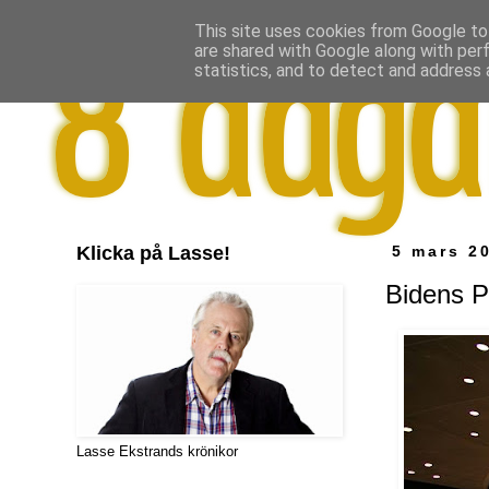
This site uses cookies from Google to 
are shared with Google along with per
statistics, and to detect and address 
Klicka på Lasse!
5 mars 2
Bidens P
Lasse Ekstrands krönikor