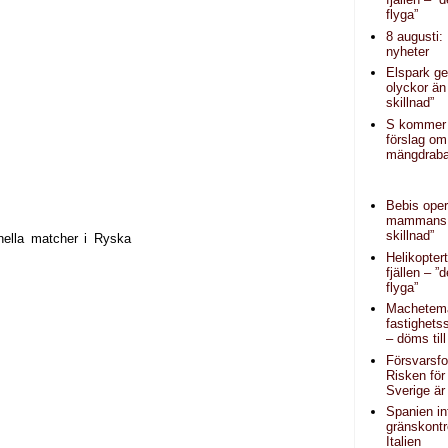
flyga”
8 augusti:
nyheter
Elspark ge
olyckor än
skillnad”
S kommer
förslag om
mängdraba
Bebis oper
mammans 
skillnad”
onella matcher i Ryska
Helikopter
fjällen – ”d
flyga”
Machetem
fastighets
– döms til
Försvarsfo
Risken för
Sverige är
Spanien in
gränskontr
Italien