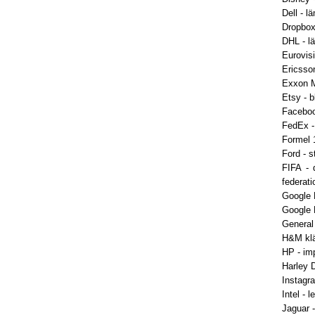
Dell - 
Dropbox 
DHL - l
Eurovisi
Ericsso
Exxon Mo
Etsy - b
Faceboo
FedEx - 
Formel 1
Ford - s
FIFA - 
federat
Google P
Google 
General
H&M klä
HP - im
Harley D
Instagr
Intel - 
Jaguar 