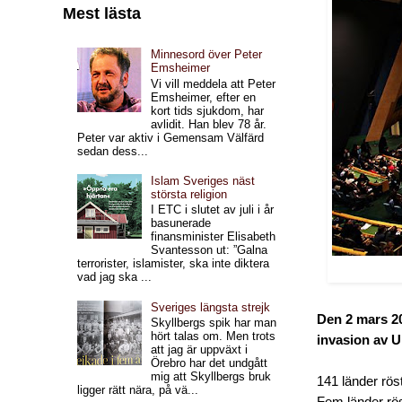
Mest lästa
Minnesord över Peter
Emsheimer
Vi vill meddela att Peter
Emsheimer, efter en
kort tids sjukdom, har
avlidit. Han blev 78 år.
Peter var aktiv i Gemensam Välfärd
sedan dess...
Islam Sveriges näst
största religion
I ETC i slutet av juli i år
basunerade
finansminister Elisabeth
Svantesson ut: ”Galna
terrorister, islamister, ska inte diktera
vad jag ska ...
Sveriges längsta strejk
Den 2 mars 2
Skyllbergs spik har man
hört talas om. Men trots
invasion av U
att jag är uppväxt i
Örebro har det undgått
mig att Skyllbergs bruk
141 länder röst
ligger rätt nära, på vä...
Fem länder rös