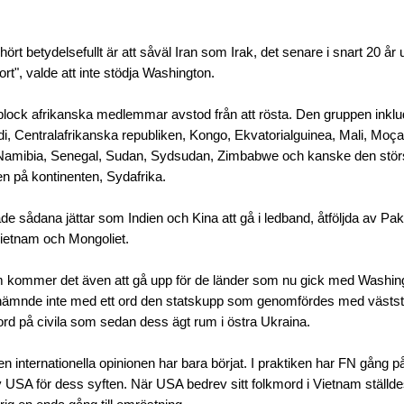
hört betydelsefullt är att såväl Iran som Irak, det senare i snart 20 år
rt", valde att inte stödja Washington.
 block afrikanska medlemmar avstod från att rösta. Den gruppen inklu
i, Centralafrikanska republiken, Kongo, Ekvatorialguinea, Mali, Moç
amibia, Senegal, Sudan, Sydsudan, Zimbabwe och kanske den stör
ren på kontinenten, Sydafrika.
ade sådana jättar som Indien och Kina att gå i ledband, åtföljda av Pak
ietnam och Mongoliet.
kommer det även att gå upp för de länder som nu gick med Washingto
nämnde inte med ett ord den statskupp som genomfördes med västst
mord på civila som sedan dess ägt rum i östra Ukraina.
internationella opinionen har bara börjat. I praktiken har FN gång på 
 USA för dess syften. När USA bedrev sitt folkmord i Vietnam ställ