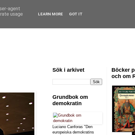
user-agent
erate usage
LEARN MORE
GOT IT
Sök i arkivet
Böcker p
och om 
Grundbok om
demokratin
Luciano Canforas "Den
europeiska demokratins