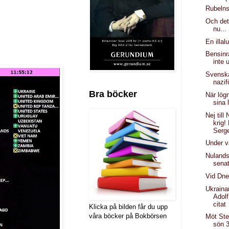
Rubelns
Och det
nu...
En illal
Bensinr
inte 
Svenska
nazif
Bra böcker
När lög
sina 
Nej till 
krig!
Serge
Under 
Nuland
sena
Vid Dne
Ukraina
Adol
citat
Klicka på bilden får du upp
våra böcker på Bokbörsen
Möt Ste
sön 3