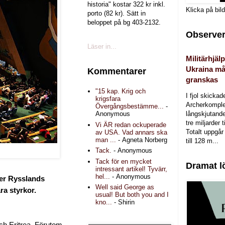
historia" kostar 322 kr inkl.
Klicka på bil
porto (82 kr). Sätt in
beloppet på bg 403-2132.
Observer
Läser in...
Militärhjälp
Ukraina må
Kommentarer
granskas
"15 kap. Krig och
I fjol skicka
krigsfara
Archerkomple
Övergångsbestämme...
-
långskjutande a
Anonymous
tre miljarder t
Vi ÄR redan ockuperade
Totalt uppgår 
av USA. Vad annars ska
man ...
- Agneta Norberg
till 128 m...
Tack.
- Anonymous
Tack för en mycket
Dramat l
intressant artikel! Tyvärr,
hel...
- Anonymous
er Rysslands
Well said George as
ra styrkor.
usual! But both you and I
kno...
- Shirin
ch Eritrea. Förutom