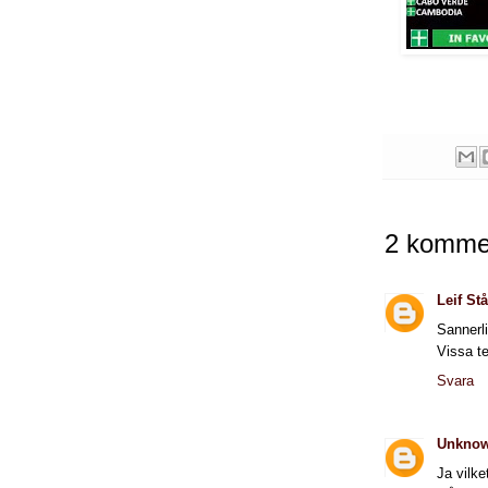
2 kommen
Leif S
Sannerl
Vissa te
Svara
Unkno
Ja vilk