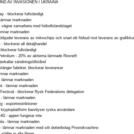
ND AV INVASIONEN I UKRAINA
y - blockerar fullständigt
 lämnar marknaden
- vägrar samarbeta med fotbollslandslaget
lämnar marknaden
rbjuder leverans av mikrochips och snart ett förbud mot leverans av grafikko
 blockerar all detaljhandel
blockerar fullständigt
 Petrolium - 20% av aktierna lämnade Rosneft
erkallar sändningstillstånd
änger fabriker, blockerar leveranser
lämnar marknaden
- lämnar marknaden
et - lämnar marknaden
Festival - blockerar Rysk Federations delegation
c - lämnar marknaden
g - exportrestriktioner
- kryptoplattform bannlyser ryska användare
4D - appen fungerar inte
la - lämnar marknaden
- lämnar marknaden med sitt dotterbolag Prostokvashino
ställer in alla filmer