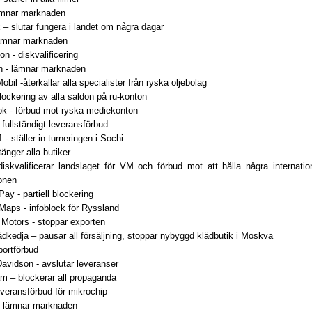
lämnar marknaden
– slutar fungera i landet om några dagar
ämnar marknaden
on - diskvalificering
n - lämnar marknaden
bil -återkallar alla specialister från ryska oljebolag
lockering av alla saldon på ru-konton
k - förbud mot ryska mediekonton
fullständigt leveransförbud
 - ställer in turneringen i Sochi
tänger alla butiker
diskvalificerar landslaget för VM och förbud mot att hålla några internati
ionen
ay - partiell blockering
Maps - infoblock för Ryssland
 Motors - stoppar exporten
dkedja – pausar all försäljning, stoppar nybyggd klädbutik i Moskva
portförbud
avidson - avslutar leveranser
am – blockerar all propaganda
leveransförbud för mikrochip
- lämnar marknaden