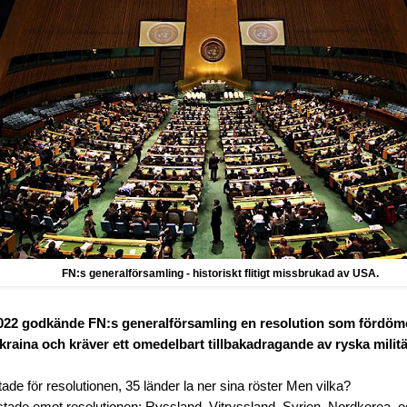
FN:s generalförsamling - historiskt flitigt missbrukad av USA.
022 godkände FN:s generalförsamling en resolution som fördöm
kraina och kräver ett omedelbart tillbakadragande av ryska militä
ade för resolutionen, 35 länder la ner sina röster Men vilka?
tade emot resolutionen: Ryssland, Vitryssland, Syrien, Nordkorea o