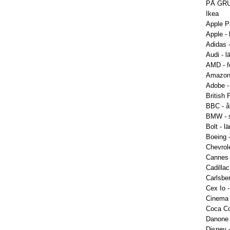
PÅ GRU
Ikea
Apple Pa
Apple -
Adidas 
Audi - 
AMD - fö
Amazon -
Adobe - 
British
BBC - åt
BMW - st
Bolt - 
Boeing 
Chevrol
Cannes 
Cadilla
Carlsber
Cex Io 
Cinema 
Coca Co
Danone 
Disney - 