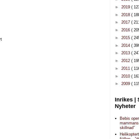
►
2019
( 12
►
2018
( 18
►
2017
( 21
►
2016
( 20
►
2015
( 24
rt
►
2014
( 39
►
2013
( 24
►
2012
( 19
►
2011
( 11
►
2010
( 16
►
2009
( 11
Inrikes |
Nyheter
Bebis oper
mammans 
skillnad”
Helikopter
fjällen – ”d