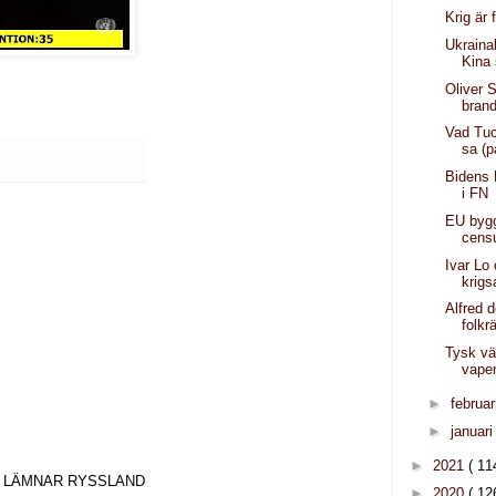
Krig är 
Ukraina
Kina 
Oliver 
bran
Vad Tuc
sa (
Bidens 
i FN
EU bygg
censu
Ivar Lo
krigs
Alfred 
folkr
Tysk vä
vape
►
februar
►
januar
►
2021
( 11
 SOM LÄMNAR RYSSLAND
►
2020
( 12