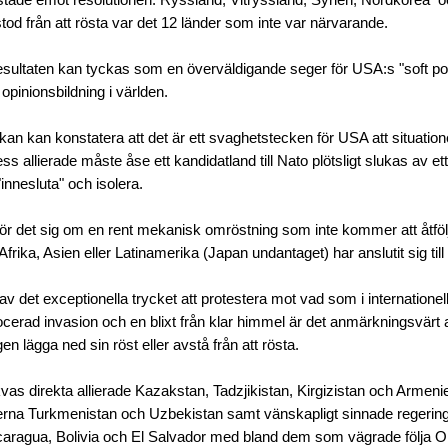
od från att rösta var det 12 länder som inte var närvarande.
sultaten kan tyckas som en överväldigande seger för USA:s "soft po
pinionsbildning i världen.
kan kan konstatera att det är ett svaghetstecken för USA att situatio
ss allierade måste åse ett kandidatland till Nato plötsligt slukas av e
"innesluta" och isolera.
ll rör det sig om en rent mekanisk omröstning som inte kommer att åtföl
 Afrika, Asien eller Latinamerika (Japan undantaget) har anslutit sig ti
v det exceptionella trycket att protestera mot vad som i internatione
erad invasion och en blixt från klar himmel är det anmärkningsvärt at
gen lägga ned sin röst eller avstå från att rösta.
s direkta allierade Kazakstan, Tadzjikistan, Kirgizistan och Armeni
kerna Turkmenistan och Uzbekistan samt
vänskapligt sinnade regering
caragua, Bolivia och El Salvador med bland dem som vägrade följa 