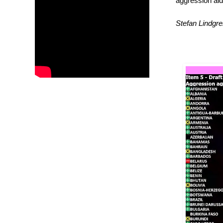
aggression ald
Stefan Lindgr