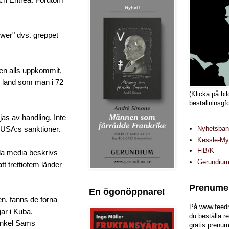
wer" dvs. greppet
nen alls uppkommit,
tt land som man i 72
(Klicka på bil
beställninsgf
jas av handling. Inte
Nyhetsba
ll USA:s sanktioner.
Kessle-Myr
FiB/K
lla media beskrivs
Gerundiu
t trettiofem länder
Prenumer
En ögonöppnare!
en,
fanns de forna
På www.feedr
ar i Kuba,
du beställa r
Onkel Sams
gratis prenum