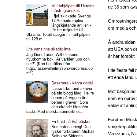
Militärhjälpen till Ukraina
de 35 som avst
måste granskas
I fjol skickade Sverige
17 Archerkomplex -
Omröstningsre
långskjutande artilleri -
om media och o
för tre miljarder till
Ukraina. Totalt uppgår militärhjälpen
till 128 m...
Å andra sidan 
att USA och de
Lite vansinne skadar inte
Jag läser Lasse Wilhelmsons
år har försökt 
nyutkomna bok "Är världen upp och
ner?" (Kan beställas från
http://lassewilhelmsson.wordpress.co
I de flesta fa
m/ ). ...
ett enda land i
Desertera - vägra döda!
Lasse Ekstrand skriver
Mot bakgrund a
på sin blogg idag: Hellre
benen på ryggen än
som en oprovoc
benen i graven. Som
valde att antin
den okände filosofen
sade. Med största sannolikhet...
Förutom Moskva
Fri frakt på två böcker
sovjetrepubli
Semesterläsning! Den
ryske författaren Michail
Venezuela,
Ni
Saltykov-Sjtjedrin