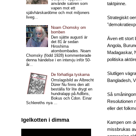
taktpinne.
använde satiren som
vapen mot ett
självhärskardöme och mot miljoners
liveg...
Strategiskt oer
"demokratiexpo
Noam Chomsky om
bomben
Den sjätte augusti är
Även ett stort
det 81 år sedan
Angola, Burund
Hiroshima
atombombades. Noam
Madagaskar, N
Chomsky (född 1928) kommenterade
politiska aktö
denna händelse i en intervju inför 50-
år...
Slutligen vägr
De förhatliga tyskarna
Omslagsbild av Albrecht
Bangladesh, V
Dürer Nu finns den att
beställa för lite drygt en
hundralapp på Adlbris,
Så småningom 
Bokus och Cdon. Einar
Resolutionen 
Schlereths nya ...
eller det folk
Igelkotten i dimma
Kampen om den 
missbrukas av