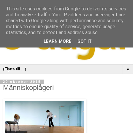
This site uses cookies from Google to deliver its services
and to analyze traffic. Your IP address and user-agent are
shared with Google along with performance and security
metrics to ensure quality of service, generate usage
statistics, and to detect and address abuse.
LEARN MORE
GOT IT
▼
20 oktober 2015
Människoplågeri