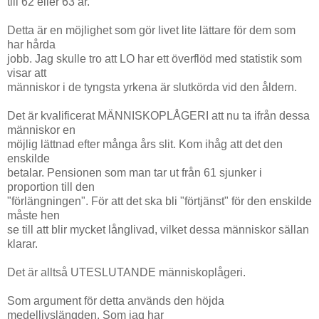
till 62 eller 63 år.
Detta är en möjlighet som gör livet lite lättare för dem som
har hårda
jobb. Jag skulle tro att LO har ett överflöd med statistik som
visar att
människor i de tyngsta yrkena är slutkörda vid den åldern.
Det är kvalificerat MÄNNISKOPLÅGERI att nu ta ifrån dessa
människor en
möjlig lättnad efter många års slit. Kom ihåg att det den
enskilde
betalar. Pensionen som man tar ut från 61 sjunker i
proportion till den
"förlängningen". För att det ska bli "förtjänst" för den enskilde
måste hen
se till att blir mycket långlivad, vilket dessa människor sällan
klarar.
Det är alltså UTESLUTANDE människoplågeri.
Som argument för detta används den höjda
medellivslängden. Som jag har